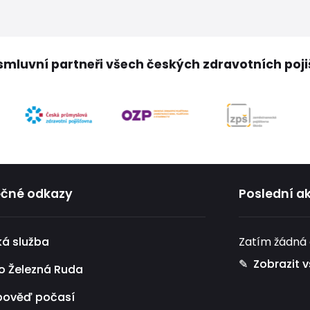
mluvní partneři všech českých zdravotních poj
ečné odkazy
Poslední ak
ká služba
Zatím žádná a
✎ Zobrazit 
o Železná Ruda
pověď počasí