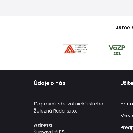
Jsme s
Údaje o nás
Užit
Dopravní zdravotnická služba
Hors
Železná Ruda, s.r.o.
Měst
Adresa:
Před
Šumavská 115