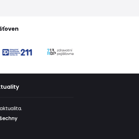
išťoven
tuality
ktualita.
všechny